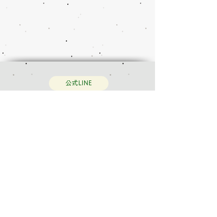
公式LINE
完全予約制
初めての方も！
ご予約・お問い合わせは簡単に
LINE
で
24時間受付中
Instagram
​セルフメンテナンスやスケジュールについて発信中！