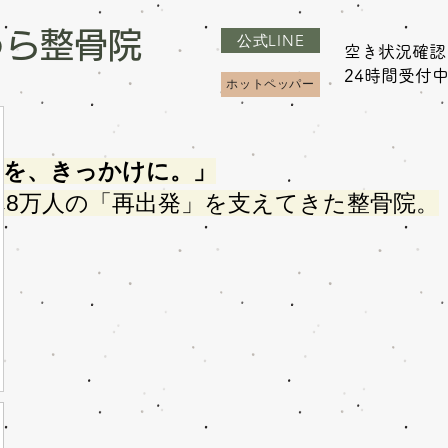
うら整骨院
公式LINE
空き状況確認
​24時間受付
ホットペッパー
さを、きっかけに。」
べ8万人の「再出発」を支えてきた整骨院。