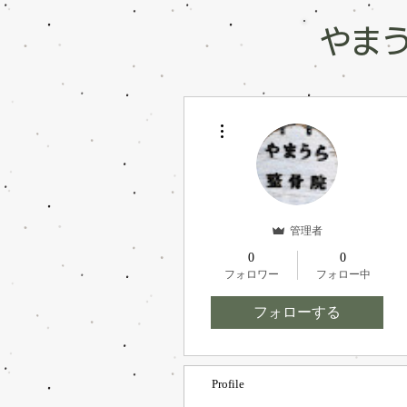
やま
その他
「体の辛
17年、の
管理者
0
0
フォロワー
フォロー中
フォローする
Profile