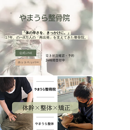
やまうら整骨院
「体の辛さを、きっかけに。」
17年、のべ8万人の「再出発」を支えてきた整骨院。
公式LINE
空き状況確認・予約
​24時間受付中
ホットペッパー