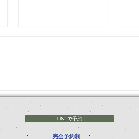
冷え性には辛い時期到来！効
残暑
率良く体を温める方法
コツ
LINEで予約
完全予約制