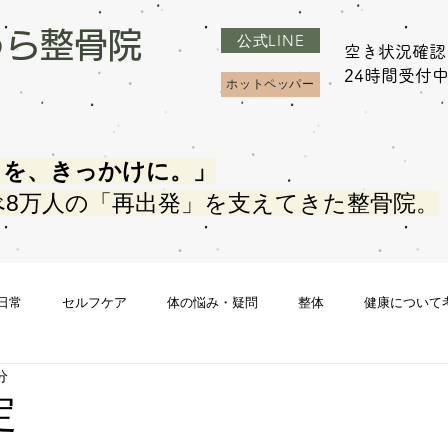
うら整骨院
公式LINE
空き状況確認
​24時間受付
ホットペッパー
さを、きっかけに。」
べ8万人の「再出発」を支えてきた整骨院。
日常
セルフケア
体の悩み・疑問
整体
健康について
分
定