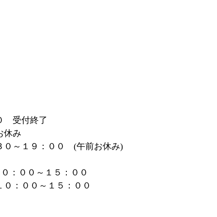
０　受付終了
お休み
３０～１９：００　(午前お休み)
１０：００～１５：００
　１０：００～１５：００