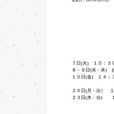
更新日：
2021年9月13日
７日(火)　１５：３
８・９日(水・木)　
１０日(金)　１４：
２０日(月・㊗）　
２３日(木・㊗)　