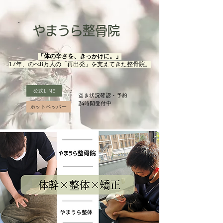
やまうら整骨院
「体の辛さを、きっかけに。」
17年、のべ8万人の「再出発」を支えてきた整骨院。
公式LINE
空き状況確認・予約
​24時間受付中
ホットペッパー