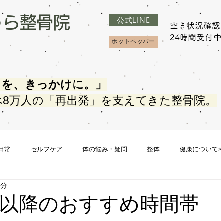
うら整骨院
公式LINE
空き状況確認
​24時間受付
ホットペッパー
さを、きっかけに。」
べ8万人の「再出発」を支えてきた整骨院。
日常
セルフケア
体の悩み・疑問
整体
健康について
1分
日以降のおすすめ時間帯