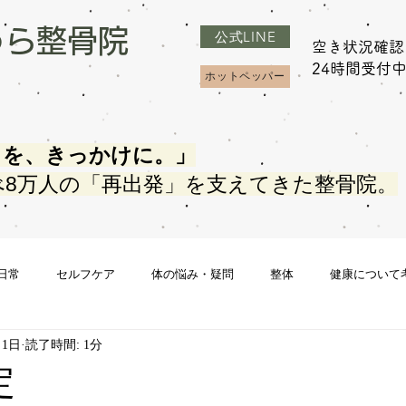
うら整骨院
公式LINE
空き状況確認
​24時間受付
ホットペッパー
さを、きっかけに。」
べ8万人の「再出発」を支えてきた整骨院。
日常
セルフケア
体の悩み・疑問
整体
健康について
月1日
読了時間: 1分
定