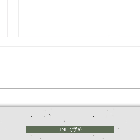
年末
☆１３周年記念キャンペーン
☆
LINEで予約