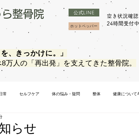
うら整骨院
公式LINE
空き状況確認
​24時間受付
ホットペッパー
さを、きっかけに。」
べ8万人の「再出発」を支えてきた整骨院。
日常
セルフケア
体の悩み・疑問
整体
健康について
分
知らせ