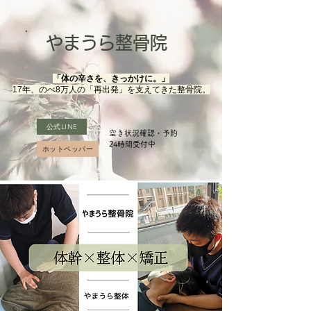
やまうら整骨院
「体の辛さを、きっかけに。」
17年、のべ8万人の「再出発」を支えてきた整骨院。
公式LINE
空き状況確認・予約
​24時間受付中
ホットペッパー