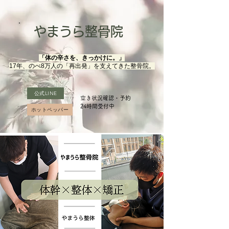
やまうら整骨院
「体の辛さを、きっかけに。」
17年、のべ8万人の「再出発」を支えてきた整骨院。
公式LINE
空き状況確認・予約
​24時間受付中
ホットペッパー