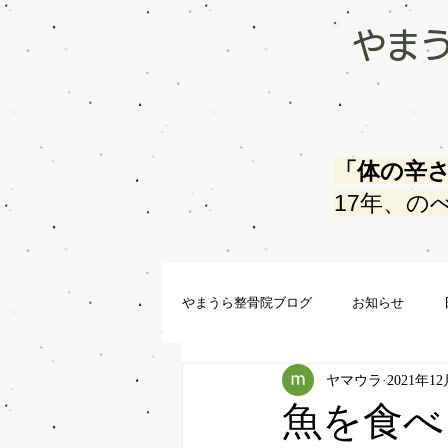
やま
「体の辛
17年、の
やまうら整骨院ブログ
お知らせ
ヤマウラ
2021年1
魚を食べ