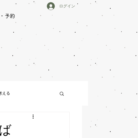
ログイン
・予約
中
考える
ば