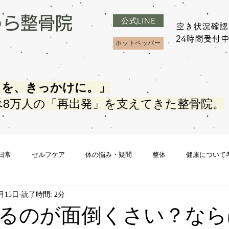
うら整骨院
公式LINE
空き状況確認
​24時間受付
ホットペッパー
さを、きっかけに。」
べ8万人の「再出発」を支えてきた整骨院。
日常
セルフケア
体の悩み・疑問
整体
健康について
2月15日
読了時間: 2分
るのが面倒くさい？なら