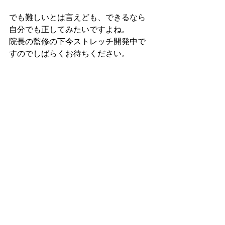
でも難しいとは言えども、できるなら
自分でも正してみたいですよね。
院長の監修の下今ストレッチ開発中で
すのでしばらくお待ちください。
プロに頼る場合はあなたにあった姿勢
矯正や整体を施術してくれる店舗をお
探しください。
当院でのコースは
体幹調整術、おまか
せ整体
でご提供できます。
体の悩み・疑問
整体
健康について考える