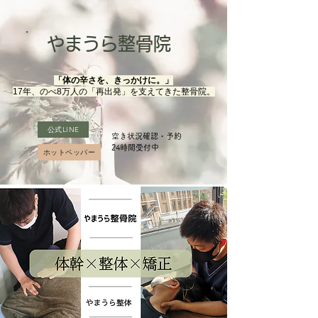
やまうら整骨院
「体の辛さを、きっかけに。」
17年、のべ8万人の「再出発」を支えてきた整骨院。
公式LINE
空き状況確認・予約
​24時間受付中
ホットペッパー