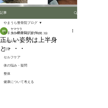
記事
やまうら整骨院ブログ
ヤマウラ
やまうら整骨院ブログ
2021年5月14日
読了時間: 3分
正しい姿勢は上半身
お知らせ
と・・・
日常
セルフケア
体の悩み・疑問
整体
健康について考える