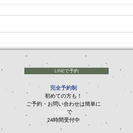
冷え性には辛い時期到来！効
残暑
率良く体を温める方法
コツ
LINEで予約
完全予約制
初めての方も！
ご予約・お問い合わせは簡単に
LINE
で
24時間受付中