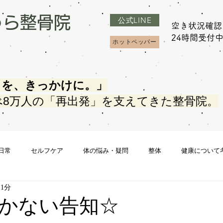
うら整骨院
公式LINE
空き状況確認
​24時間受付
ホットペッパー
さを、きっかけに。」
べ8万人の「再出発」を支えてきた整骨院。
日常
セルフケア
体の悩み・疑問
整体
健康について
 1分
かない告知☆